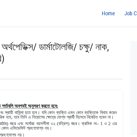
Home
Job C
অর্থপেডিক্স/ ডার্মাটোলজি/ চক্ষু/ নাক,
ি)
িত শর্তাবলি অবশ্যই অনুসরণ করতে হবে:
 এবং স্থায়ী বাসিন্দা হতে হবে। যদি কোন ব্যক্তি এমন কোন ব্যক্তিকে বিবাহ করেন
রিক নহে, তবে তিনি এ নিয়োগের ক্ষেত্রে যোগ্য প্রার্থী হিসেবে বিবেচিত হবেন না।
ঠার) বছর এবং সর্বোচ্চ বয়সসীমা ৩২ (বত্রিশ) বছর। ক্রমিক নং- 1 ও 2 এর
েত্রে কোন এফিডেফিট গ্রহণযোগ্য নয়।
গ্রহণযোগ্য নয়।