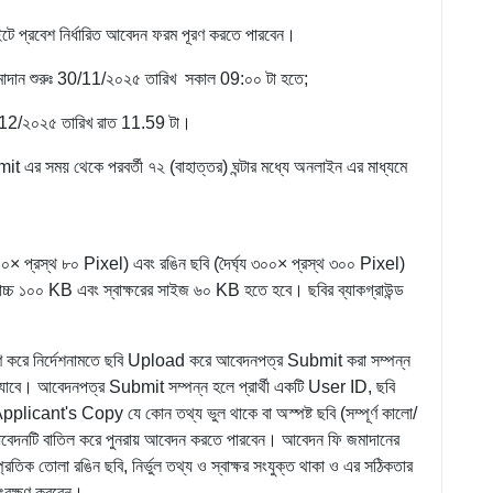
ে প্রবেশ নির্ধারিত আবেদন ফরম পূরণ করতে পারবেন।
জমাদান শুরুঃ 30/11/২০২৫ তারিখ সকাল 09:০০ টা হতে;
/২০২৫ তারিখ রাত 11.59 টা।
র সময় থেকে পরবর্তী ৭২ (বাহাত্তর) ঘন্টার মধ্যে অনলাইন এর মাধ্যমে
য ৩০০× প্রস্থ ৮০ Pixel) এবং রঙিন ছবি (দৈর্ঘ্য ৩০০× প্রস্থ ৩০০ Pixel)
বোচ্চ ১০০ KB এবং স্বাক্ষরের সাইজ ৬০ KB হতে হবে। ছবির ব্যাকগ্রাউন্ড
রে নির্দেশনামতে ছবি Upload করে আবেদনপত্র Submit করা সম্পন্ন
াবে। আবেদনপত্র Submit সম্পন্ন হলে প্রার্থী একটি User ID, ছবি
licant's Copy যে কোন তথ্য ভুল থাকে বা অস্পষ্ট ছবি (সম্পূর্ণ কালো/
র্বের আবেদনটি বাতিল করে পুনরায় আবেদন করতে পারবেন। আবেদন ফি জমাদানের
্রতিক তোলা রঙিন ছবি, নির্ভুল তথ্য ও স্বাক্ষর সংযুক্ত থাকা ও এর সঠিকতার
সংরক্ষণ করবেন।