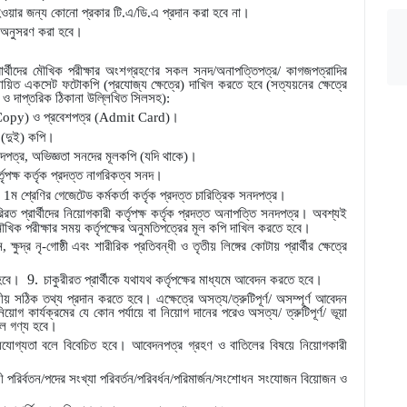
ওয়ার জন্য কোনো প্রকার টি.এ/ডি.এ প্রদান করা হবে না।
ান অনুসরণ করা হবে।
 প্রার্থীদের মৌখিক পরীক্ষার অংশগ্রহণের সকল সনদ/অনাপত্তিপত্র/ কাগজপত্রাদির
ত্যায়িত একসেট ফটোকপি (প্রযোজ্য ক্ষেত্রে) দাখিল করতে হবে (সত্যয়নের ক্ষেত্রে
ে) ও দাপ্তরিক ঠিকানা উল্লিখিত সিলসহ):
Copy
) ও প্রবেশপত্র (
Admit Card
)।
 (দুই) কপি।
নদপত্র, অভিজ্ঞতা সনদের মূলকপি (যদি থাকে)।
পক্ষ কর্তৃক প্রদত্ত নাগরিকত্ব সনদ।
 1ম শ্রেণির গেজেটেড কর্মকর্তা কর্তৃক প্রদত্ত চারিত্রিক সনদপত্র।
িরত প্রার্থীদের নিয়োগকারী কর্তৃপক্ষ কর্তৃক প্রদত্ত অনাপত্তি সনদপত্র। অবশ্যই
খিক পরীক্ষার সময় কর্তৃপক্ষের অনুমতিপত্রের মূল কপি দাখিল করতে হবে।
ক্ষুদ্র নৃ-গোষ্ঠী এবং শারীরিক প্রতিবন্ধী ও তৃতীয় লিঙ্গের কোটায় প্রার্থীর ক্ষেত্রে
 হবে।
9.
চাকুরীরত প্রার্থীকে যথাযথ কর্তৃপক্ষের মাধ্যমে আবেদন করতে হবে।
ীয় সঠিক তথ্য প্রদান করতে হবে। এক্ষেত্রে অসত্য/ত্রুটিপূর্ণ/ অসম্পূর্ণ আবেদন
িয়োগ কার্যক্রমের যে কোন পর্যায়ে বা নিয়োগ দানের পরেও অসত্য/ ত্রুটিপূর্ণ/ ভূয়া
বলে গণ্য হবে।
ীর অযোগ্যতা বলে বিবেচিত হবে। আবেদনপত্র গ্রহণ ও বাতিলের বিষয়ে নিয়োগকারী
লী পরির্বতন/পদের সংখ্যা পরিবর্তন/পরিবর্ধন/পরিমার্জন/সংশোধন সংযোজন বিয়োজন ও