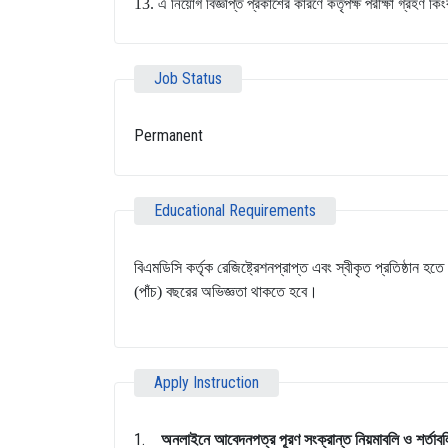
13.
এ নিয়োগ বিজ্ঞপ্তি প্রকাশের কারণে কর্তৃপক্ষ পরীক্ষা গ্রহণ কি
Job Status
Permanent
Educational Requirements
বিএমডিসি কর্তৃক রেজিষ্ট্রেশনপ্রাপ্ত এবং স্বীকৃত প্রতিষ্ঠা
(পাঁচ) বছরের অভিজ্ঞতা থাকতে হবে।
Apply Instruction
1.
অনলাইনে
আবেদনপত্র
পূরণ
সংক্রান্ত
নিয়মাবলি
ও
শর্তাব