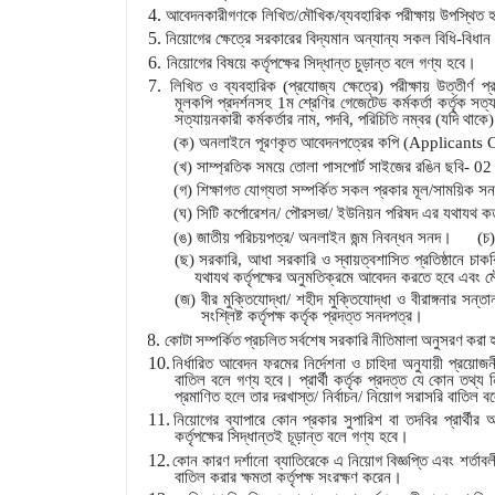
4.
আবেদনকারীগণকে লিখিত/মৌখিক/ব্যবহারিক পরীক্ষায় উপস্থিত হ
5.
নিয়োগের ক্ষেত্রে সরকারের বিদ্যমান অন্যান্য সকল বিধি-বিধ
6.
নিয়োগের বিষয়ে কর্তৃপক্ষের সিদ্ধান্ত চুড়ান্ত বলে গণ্য হবে।
7.
লিখিত ও ব্যবহারিক (প্রযোজ্য ক্ষেত্রে) পরীক্ষায় উত্তীর্ণ
মূলকপি প্রদর্শনসহ 1ম শ্রেণির গেজেটেড কর্মকর্তা কর্তৃক স
সত্যায়নকারী কর্মকর্তার নাম, পদবি, পরিচিতি নম্বর (যদি থাক
(ক) অনলাইনে পূরণকৃত আবেদনপত্রের কপি (
Applicants 
(খ) সাম্প্রতিক সময়ে তোলা পাসপোর্ট সাইজের রঙিন ছবি- 02
(গ) শিক্ষাগত যোগ্যতা সম্পর্কিত সকল প্রকার মূল/সাময়িক স
(ঘ) সিটি কর্পোরেশন/ পৌরসভা/ ইউনিয়ন পরিষদ এর যথাযথ কর্তৃ
(ঙ) জাতীয় পরিচয়পত্র/ অনলাইন জন্ম নিবন্ধন সনদ।
(চ)
(ছ)
সরকারি, আধা সরকারি ও স্বায়ত্বশাসিত প্রতিষ্ঠানে চাকর
যথাযথ কর্তৃপক্ষের অনুমতিক্রমে আবেদন করতে হবে এবং মৌ
(জ) বীর মুক্তিযোদ্ধা/ শহীদ মুক্তিযোদ্ধা ও বীরাঙ্গনার সন্তান, 
সংশ্লিষ্ট কর্তৃপক্ষ কর্তৃক প্রদত্ত সনদপত্র।
8.
কোটা সম্পর্কিত প্রচলিত সর্বশেষ সরকারি নীতিমালা অনুসরণ করা
10.
নির্ধারিত আবেদন ফরমের নির্দেশনা ও চাহিদা অনুযায়ী প্রয়োজন
বাতিল বলে গণ্য হবে। প্রার্থী কর্তৃক প্রদত্ত যে কোন তথ্য ন
প্রমাণিত হলে তার দরখাস্ত/ নির্বাচন/ নিয়োগ সরাসরি বাতিল 
11.
নিয়োগের ব্যাপারে কোন প্রকার সুপারিশ বা তদবির প্রার্থ
কর্তৃপক্ষের সিদ্ধান্তই চূড়ান্ত বলে গণ্য হবে।
12.
কোন কারণ দর্শানো ব্যাতিরেকে এ নিয়োগ বিজ্ঞপ্তি এবং শর্তাব
বাতিল করার ক্ষমতা কর্তৃপক্ষ সংরক্ষণ করেন।