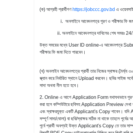
(ক) আগ্রহী প্রার্থীগণ
https://jobccc.gov.bd
এ ওয়েবসাইট
i. অনলাইনে আবেদনপত্র পূরণ ও পরীক্ষার ফি 
ii. অনলাইনে আবেদনপত্র দাখিলের শেষ সময়ঃ 24/12
উক্ত সময়ের মধ্যে User ID online-এ আবেদনপত্র Submit এ
পরীক্ষার ফি জমা দিতে পারবেন।
(খ) অনলাইন আবেদনপত্রে প্রার্থী তার নিজের স্বাক্ষর (দৈর্ঘ্
স্ক্যান করে নির্ধারিত স্থানে Upload করবেন। ছবির সাইজ সর্
সাদা অথবা নীল হতে হবে।
2. Online এ আগে Application Form যথাযথভাবে পূরণ ক
করা হলে কম্পিউটারে ছবিসহ Application Preview দেখা য
এবং স্বাক্ষরযুক্ত একটি Applicant's Copy পাবেন। যদি App
সম্পূর্ণ সাদা/ঘোলা) বা ছবি/স্বাক্ষর সঠিক না থাকে তাহলে পূ
পূর্বে প্রার্থী অবশ্যই উক্ত Applicant's Copy তে তার সাম্প
বিষয়টি PDF Copy ডাউনলোডপূর্বক নিশ্চিত করে প্রিন্ট কপি 