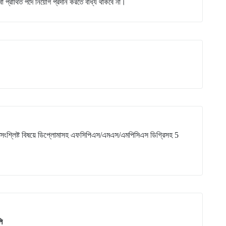
ংবা প্রার্থিত পদে নিয়োগ প্রদান করতে বাধ্য থাকবে না।
ন হতে সংশ্লিষ্ট বিষয়ে ডিপ্লোমাসহ এফসিপিএস/এমএস/এমপিসিএস ডিগ্রিসহ 5
লি