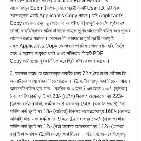
হলে কম্পিউটারে ছবিসহ Application Preview দেখা যাবে।
আবেদনপত্র Submit সম্পন্ন হলে প্রার্থী একটি User ID, ছবি এবং
স্বাক্ষরযুক্ত একটি Applicant's Copy পাবেন। যদি Applicant's
Copy যে কোন তথ্য ভুল থাকে বা অস্পষ্ট ছবি (সম্পূর্ণ কালো/সম্পূর্ণ সাদা/
ঘোলা) বা ছবি/স্বাক্ষর সঠিক না থাকে তাহলে পূর্বের আবেদনটি বাতিল করে পুনরায়
আবেদন করতে পারবেন। আবেদন ফি জমাদানের পূর্বে প্রার্থী অবশ্যই
উক্ত Applicant's Copy তে তার সাম্প্রতিক তোলা রঙিন ছবি, নির্ভুল
তথ্য ও স্বাক্ষর সংযুক্ত থাকা ও এর সঠিকতার বিষয়টি PDF
Copy ডাউনলোডপূর্বক নিশ্চিত করে প্রিন্ট কপি সংরক্ষণ করবেন।
3. আবেদন করার পর আবেদনকৃত চাকরির জন্য 72 ঘণ্টার মধ্যে পরীক্ষার ফি
অনলাইনের মাধ্যমে জমা দিতে পারবেন। 72 ঘণ্টার মধ্যে জমা দিতে না পারলে
আবেদনটি বাতিল হয়ে যাবে। ক্রমিক নং ১ হতে 7 এর জন্য ২০০/- (দুইশত)
টাকা, সার্ভিস চার্জ ভ্যাট সহ 23/- (তেইশ) টাকাসহ অফেরতযোগ্য 223/-
(দুইশত তেইশ) টাকা, ক্রমিক নং 8 এর জন্য 150/- (একশত পঞ্চাশ) টাকা,
সার্ভিস চার্জ ভ্যাট সহ 18/- (আঠারো) টাকাসহ অফেরতযোগ্য 168/- (একশত
আটষট্টি) টাকা এবং ক্রমিক নং- 9 হতে 1২ এর জন্য ১০০/- (একশত) টাকা
সার্ভিস চার্জ ভ্যাট সহ 12/- (বার) টাকাসহ অফেরতযোগ্য 112/- (একশত
বার) টাকা অনধিক 72 ঘন্টার মধ্যে জমা দিবেন। এখানে বিশেষভাবে উল্লেখ্য