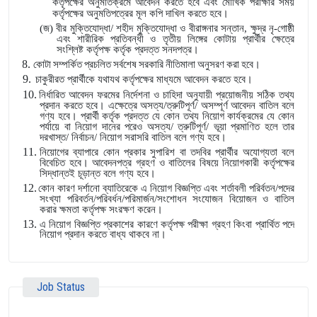
কর্তৃপক্ষের অনুমতিক্রমে আবেদন করতে হবে এবং মৌখিক পরীক্ষার সময়
কর্তৃপক্ষের অনুমতিপত্রের মূল কপি দাখিল করতে হবে।
(জ) বীর মুক্তিযোদ্ধা/ শহীদ মুক্তিযোদ্ধা ও বীরাঙ্গনার সন্তান, ক্ষুদ্র নৃ-গোষ্ঠী
এবং শারীরিক প্রতিবন্ধী ও তৃতীয় লিঙ্গের কোটায় প্রার্থীর ক্ষেত্রে
সংশ্লিষ্ট কর্তৃপক্ষ কর্তৃক প্রদত্ত সনদপত্র।
8.
কোটা সম্পর্কিত প্রচলিত সর্বশেষ সরকারি নীতিমালা অনুসরণ করা হবে।
9.
চাকুরীরত প্রার্থীকে যথাযথ কর্তৃপক্ষের মাধ্যমে আবেদন করতে হবে।
10.
নির্ধারিত আবেদন ফরমের নির্দেশনা ও চাহিদা অনুযায়ী প্রয়োজনীয় সঠিক তথ্য
প্রদান করতে হবে। এক্ষেত্রে অসত্য/ত্রুটিপূর্ণ/ অসম্পূর্ণ আবেদন বাতিল বলে
গণ্য হবে। প্রার্থী কর্তৃক প্রদত্ত যে কোন তথ্য নিয়োগ কার্যক্রমের যে কোন
পর্যায়ে বা নিয়োগ দানের পরেও অসত্য/ ত্রুটিপূর্ণ/ ভূয়া প্রমাণিত হলে তার
দরখাস্ত/ নির্বাচন/ নিয়োগ সরাসরি বাতিল বলে গণ্য হবে।
11.
নিয়োগের ব্যাপারে কোন প্রকার সুপারিশ বা তদবির প্রার্থীর অযোগ্যতা বলে
বিবেচিত হবে। আবেদনপত্র গ্রহণ ও বাতিলের বিষয়ে নিয়োগকারী কর্তৃপক্ষের
সিদ্ধান্তই চূড়ান্ত বলে গণ্য হবে।
12.
কোন কারণ দর্শানো ব্যাতিরেকে এ নিয়োগ বিজ্ঞপ্তি এবং শর্তাবলী পরির্বতন/পদের
সংখ্যা পরিবর্তন/পরিবর্ধন/পরিমার্জন/সংশোধন সংযোজন বিয়োজন ও বাতিল
করার ক্ষমতা কর্তৃপক্ষ সংরক্ষণ করেন।
13.
এ নিয়োগ বিজ্ঞপ্তি প্রকাশের কারণে কর্তৃপক্ষ পরীক্ষা গ্রহণ কিংবা প্রার্থিত পদে
নিয়োগ প্রদান করতে বাধ্য থাকবে না।
Job Status