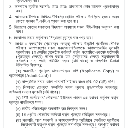
গ্রহণযোগ্য নয়।
3.
অনলাইন ব্যতীত সরাসরি/ হাতে হাতে/ ডাকযোগে কোন আবেদন গ্রহণযোগ্য
নয়।
4.
আবেদনকারীগণকে লিখিত/মৌখিক/ব্যবহারিক পরীক্ষায় উপস্থিত হওয়ার জন্য
কোনো প্রকার টি.এ/ডি.এ প্রদান করা হবে না।
5.
নিয়োগের ক্ষেত্রে সরকারের বিদ্যমান অন্যান্য সকল বিধি-বিধান অনুসরণ করা
হবে।
6.
নিয়োগের বিষয়ে কর্তৃপক্ষের সিদ্ধান্ত চুড়ান্ত বলে গণ্য হবে।
7.
লিখিত ও ব্যবহারিক (প্রযোজ্য ক্ষেত্রে) পরীক্ষায় উত্তীর্ণ প্রার্থীদের মৌখিক
পরীক্ষার অংশগ্রহণের সকল সনদ/অনাপত্তিপত্র/ কাগজপত্রাদির মূলকপি
প্রদর্শনসহ 1ম শ্রেণির গেজেটেড কর্মকর্তা কর্তৃক সত্যায়িত একসেট ফটোকপি
(প্রযোজ্য ক্ষেত্রে) দাখিল করতে হবে (সত্যয়নের ক্ষেত্রে সত্যায়নকারী
কর্মকর্তার নাম, পদবি, পরিচিতি নম্বর (যদি থাকে) ও দাপ্তরিক ঠিকানা
উল্লিখিত সিলসহ):
(ক) অনলাইনে পূরণকৃত আবেদনপত্রের কপি (
Applicants Copy
) ও
প্রবেশপত্র (
Admit Card
)।
(খ) সাম্প্রতিক সময়ে তোলা পাসপোর্ট সাইজের রঙিন ছবি- 02 (দুই) কপি।
(গ) শিক্ষাগত যোগ্যতা সম্পর্কিত সকল প্রকার মূল/সাময়িক সনদপত্র,
অভিজ্ঞতা সনদের মূলকপি (যদি থাকে)।
(ঘ) সিটি কর্পোরেশন/ পৌরসভা/ ইউনিয়ন পরিষদ এর যথাযথ কর্তৃপক্ষ কর্তৃক
প্রদত্ত নাগরিকত্ব সনদ।
(ঙ) জাতীয় পরিচয়পত্র/ অনলাইন জন্ম নিবন্ধন সনদ।
(চ) 1ম শ্রেণির গেজেটেড কর্মকর্তা কর্তৃক প্রদত্ত চারিত্রিক সনদপত্র।
(ছ)
সরকারি, আধা সরকারি ও স্বায়ত্বশাসিত প্রতিষ্ঠানে চাকরিরত প্রার্থীদের
নিয়োগকারী কর্তৃপক্ষ কর্তৃক প্রদত্ত অনাপত্তি সনদপত্র। অবশ্যই যথাযথ