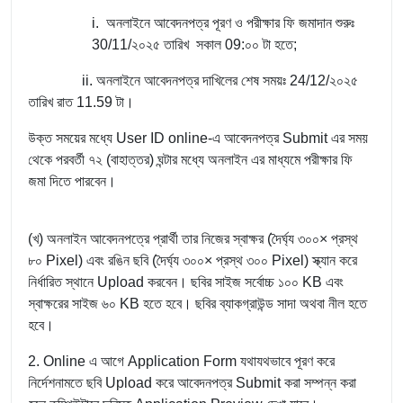
i. অনলাইনে আবেদনপত্র পূরণ ও পরীক্ষার ফি জমাদান শুরুঃ
30/11/২০২৫ তারিখ সকাল 09:০০ টা হতে;
ii. অনলাইনে আবেদনপত্র দাখিলের শেষ সময়ঃ 24/12/২০২৫
তারিখ রাত 11.59 টা।
উক্ত সময়ের মধ্যে User ID online-এ আবেদনপত্র Submit এর সময়
থেকে পরবর্তী ৭২ (বাহাত্তর) ঘন্টার মধ্যে অনলাইন এর মাধ্যমে পরীক্ষার ফি
জমা দিতে পারবেন।
(খ) অনলাইন আবেদনপত্রে প্রার্থী তার নিজের স্বাক্ষর (দৈর্ঘ্য ৩০০× প্রস্থ
৮০ Pixel) এবং রঙিন ছবি (দৈর্ঘ্য ৩০০× প্রস্থ ৩০০ Pixel) স্ক্যান করে
নির্ধারিত স্থানে Upload করবেন। ছবির সাইজ সর্বোচ্চ ১০০ KB এবং
স্বাক্ষরের সাইজ ৬০ KB হতে হবে। ছবির ব্যাকগ্রাউন্ড সাদা অথবা নীল হতে
হবে।
2. Online এ আগে Application Form যথাযথভাবে পূরণ করে
নির্দেশনামতে ছবি Upload করে আবেদনপত্র Submit করা সম্পন্ন করা