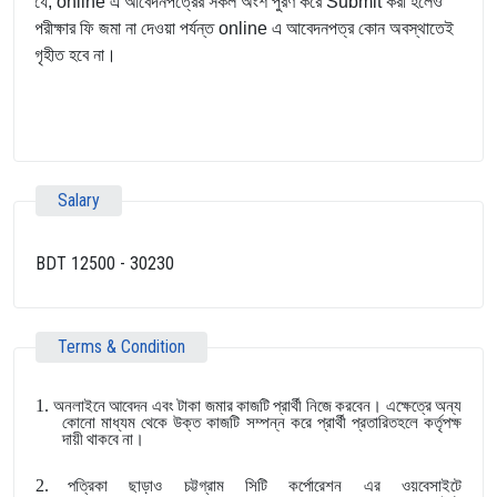
যে, online এ আবেদনপত্রের সকল অংশ পুরণ করে Submit করা হলেও
পরীক্ষার ফি জমা না দেওয়া পর্যন্ত online এ আবেদনপত্র কোন অবস্থাতেই
গৃহীত হবে না।
Salary
BDT 12500 - 30230
Terms & Condition
1.
অনলাইনে আবেদন এবং টাকা জমার কাজটি প্রার্থী নিজে করবেন। এক্ষেত্রে অন্য
কোনো মাধ্যম থেকে উক্ত কাজটি সম্পন্ন করে প্রার্থী প্রতারিতহলে কর্তৃপক্ষ
দায়ী থাকবে না।
2.
পত্রিকা ছাড়াও চট্টগ্রাম সিটি কর্পোরেশন এর ওয়বেসাইটে